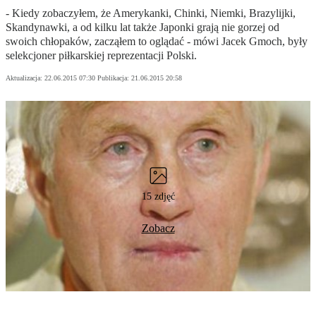
- Kiedy zobaczyłem, że Amerykanki, Chinki, Niemki, Brazylijki,
Skandynawki, a od kilku lat także Japonki grają nie gorzej od
swoich chłopaków, zacząłem to oglądać - mówi Jacek Gmoch, były
selekcjoner piłkarskiej reprezentacji Polski.
Aktualizacja:
22.06.2015 07:30
Publikacja:
21.06.2015 20:58
15 zdjęć
Zobacz