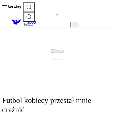
Serwisy
S
port
Futbol kobiecy przestał mnie
drażnić