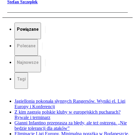
Stefan Szczepłek
Powiązane
Polecane
Najnowsze
Tagi
Jagiellonia pokonała słynnych Rangersów. Wyniki el. Ligi
Europy i Konferencji
Z kim zagrają polskie kluby w europejskich pucharach?
Rywale i terminarz
Gianni Infantino przeprasza za błędy, ale też ostrzega. „Nie
będzie tolerancji dla ataków”
Eliminacje Ligi Europy. Minimalna porażka w Budapeszcie,