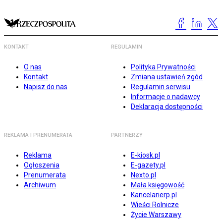
KONTAKT
REGULAMIN
O nas
Polityka Prywatności
Kontakt
Zmiana ustawień zgód
Napisz do nas
Regulamin serwisu
Informacje o nadawcy
Deklaracja dostępności
REKLAMA I PRENUMERATA
PARTNERZY
Reklama
E-kiosk.pl
Ogłoszenia
E-gazety.pl
Prenumerata
Nexto.pl
Archiwum
Mała księgowość
Kancelarierp.pl
Wieści Rolnicze
Życie Warszawy