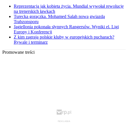
Reprezentacja jak kobieta życia. Mundial wywołał rewolucję
na trenerskich ławkach
Turecka gorączka. Mohamed Salah nową gwiazdą
Trabzonsporu
Jagiellonia pokonała słynnych Rangersów. Wyniki el. Ligi
Europy i Konferencji
Z kim zagrają polskie kluby w europejskich pucharach?
Rywale i terminarz
Promowane treści