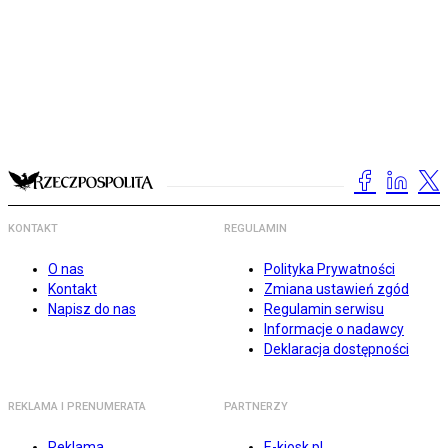
KONTAKT
REGULAMIN
O nas
Polityka Prywatności
Kontakt
Zmiana ustawień zgód
Napisz do nas
Regulamin serwisu
Informacje o nadawcy
Deklaracja dostępności
REKLAMA I PRENUMERATA
PARTNERZY
Reklama
E-kiosk.pl