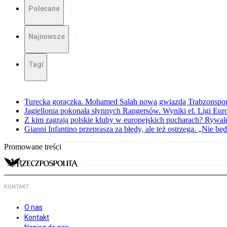
Polecane
Najnowsze
Tagi
Turecka gorączka. Mohamed Salah nową gwiazdą Trabzonspo
Jagiellonia pokonała słynnych Rangersów. Wyniki el. Ligi Eur
Z kim zagrają polskie kluby w europejskich pucharach? Rywale
Gianni Infantino przeprasza za błędy, ale też ostrzega. „Nie będ
Promowane treści
KONTAKT
O nas
Kontakt