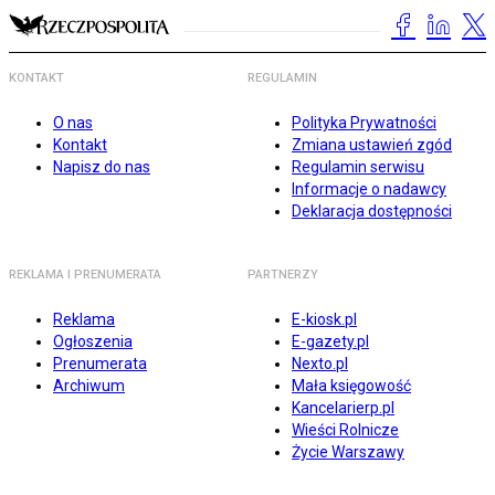
KONTAKT
REGULAMIN
O nas
Polityka Prywatności
Kontakt
Zmiana ustawień zgód
Napisz do nas
Regulamin serwisu
Informacje o nadawcy
Deklaracja dostępności
REKLAMA I PRENUMERATA
PARTNERZY
Reklama
E-kiosk.pl
Ogłoszenia
E-gazety.pl
Prenumerata
Nexto.pl
Archiwum
Mała księgowość
Kancelarierp.pl
Wieści Rolnicze
Życie Warszawy