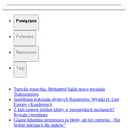
Powiązane
Polecane
Najnowsze
Tagi
Turecka gorączka. Mohamed Salah nową gwiazdą
Trabzonsporu
Jagiellonia pokonała słynnych Rangersów. Wyniki el. Ligi
Europy i Konferencji
Z kim zagrają polskie kluby w europejskich pucharach?
Rywale i terminarz
Gianni Infantino przeprasza za błędy, ale też ostrzega. „Nie
będzie tolerancji dla ataków”