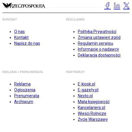
KONTAKT
REGULAMIN
O nas
Polityka Prywatności
Kontakt
Zmiana ustawień zgód
Napisz do nas
Regulamin serwisu
Informacje o nadawcy
Deklaracja dostępności
REKLAMA I PRENUMERATA
PARTNERZY
Reklama
E-kiosk.pl
Ogłoszenia
E-gazety.pl
Prenumerata
Nexto.pl
Archiwum
Mała księgowość
Kancelarierp.pl
Wieści Rolnicze
Życie Warszawy