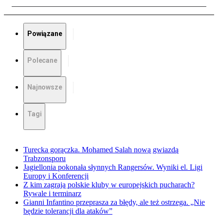
Powiązane
Polecane
Najnowsze
Tagi
Turecka gorączka. Mohamed Salah nową gwiazdą
Trabzonsporu
Jagiellonia pokonała słynnych Rangersów. Wyniki el. Ligi
Europy i Konferencji
Z kim zagrają polskie kluby w europejskich pucharach?
Rywale i terminarz
Gianni Infantino przeprasza za błędy, ale też ostrzega. „Nie
będzie tolerancji dla ataków”