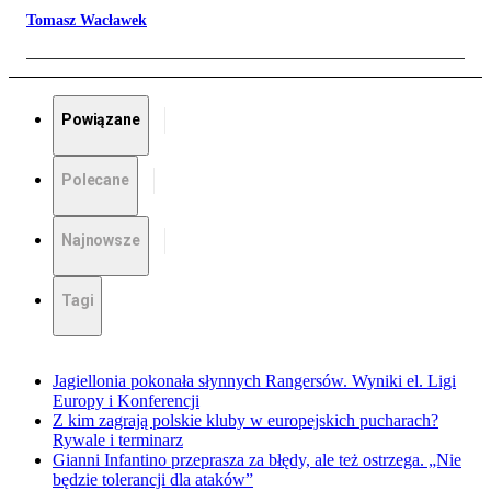
Tomasz Wacławek
Powiązane
Polecane
Najnowsze
Tagi
Jagiellonia pokonała słynnych Rangersów. Wyniki el. Ligi
Europy i Konferencji
Z kim zagrają polskie kluby w europejskich pucharach?
Rywale i terminarz
Gianni Infantino przeprasza za błędy, ale też ostrzega. „Nie
będzie tolerancji dla ataków”