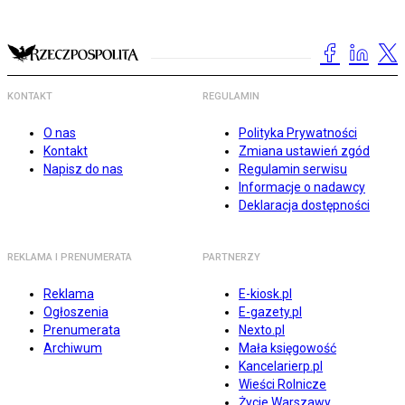
KONTAKT
REGULAMIN
O nas
Polityka Prywatności
Kontakt
Zmiana ustawień zgód
Napisz do nas
Regulamin serwisu
Informacje o nadawcy
Deklaracja dostępności
REKLAMA I PRENUMERATA
PARTNERZY
Reklama
E-kiosk.pl
Ogłoszenia
E-gazety.pl
Prenumerata
Nexto.pl
Archiwum
Mała księgowość
Kancelarierp.pl
Wieści Rolnicze
Życie Warszawy