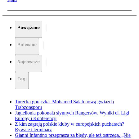
Powiązane
Polecane
Najnowsze
Tagi
Turecka gorączka. Mohamed Salah nową gwiazdą
Trabzonsporu
Jagiellonia pokonała słynnych Rangersów. Wyniki el. Ligi
Europy i Konferencji
Z kim zagrają polskie kluby w europejskich pucharach?
Rywale i terminarz
Gianni Infantino przeprasza za błędy, ale też ostrzega. „Nie