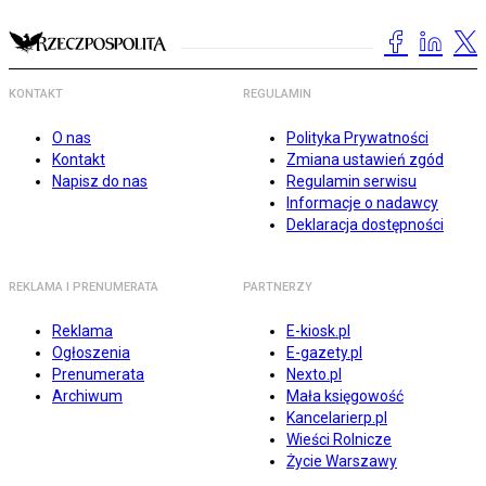
KONTAKT
REGULAMIN
O nas
Polityka Prywatności
Kontakt
Zmiana ustawień zgód
Napisz do nas
Regulamin serwisu
Informacje o nadawcy
Deklaracja dostępności
REKLAMA I PRENUMERATA
PARTNERZY
Reklama
E-kiosk.pl
Ogłoszenia
E-gazety.pl
Prenumerata
Nexto.pl
Archiwum
Mała księgowość
Kancelarierp.pl
Wieści Rolnicze
Życie Warszawy