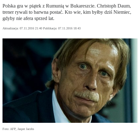
Polska gra w piątek z Rumunią w Bukareszcie. Christoph Daum,
trener rywali to barwna postać. Kto wie, kim byłby dziś Niemiec,
gdyby nie afera sprzed lat.
Aktualizacja:
07.11.2016 21:40
Publikacja:
07.11.2016 18:43
Foto: AFP, Jasper Jacobs