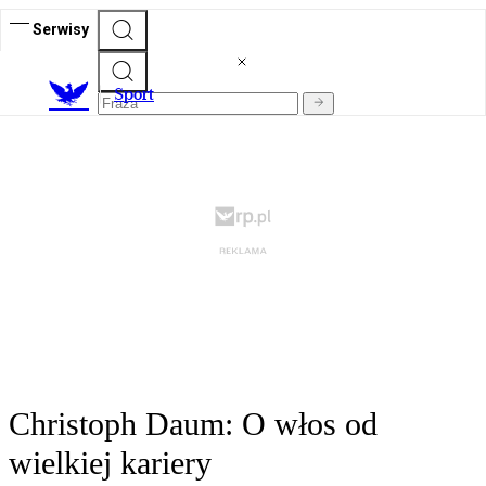
Serwisy
S
port
Christoph Daum: O włos od
wielkiej kariery