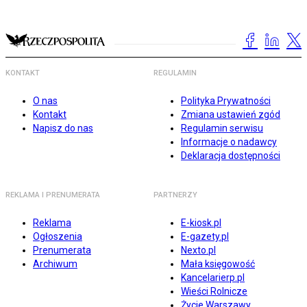
KONTAKT
REGULAMIN
O nas
Polityka Prywatności
Kontakt
Zmiana ustawień zgód
Napisz do nas
Regulamin serwisu
Informacje o nadawcy
Deklaracja dostępności
REKLAMA I PRENUMERATA
PARTNERZY
Reklama
E-kiosk.pl
Ogłoszenia
E-gazety.pl
Prenumerata
Nexto.pl
Archiwum
Mała księgowość
Kancelarierp.pl
Wieści Rolnicze
Życie Warszawy