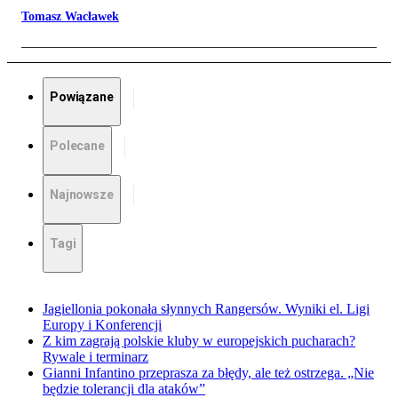
Tomasz Wacławek
Powiązane
Polecane
Najnowsze
Tagi
Jagiellonia pokonała słynnych Rangersów. Wyniki el. Ligi
Europy i Konferencji
Z kim zagrają polskie kluby w europejskich pucharach?
Rywale i terminarz
Gianni Infantino przeprasza za błędy, ale też ostrzega. „Nie
będzie tolerancji dla ataków”