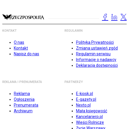
KONTAKT
REGULAMIN
O nas
Polityka Prywatności
Kontakt
Zmiana ustawień zgód
Napisz do nas
Regulamin serwisu
Informacje o nadawcy
Deklaracja dostępności
REKLAMA I PRENUMERATA
PARTNERZY
Reklama
E-kiosk.pl
Ogłoszenia
E-gazety.pl
Prenumerata
Nexto.pl
Archiwum
Mała księgowość
Kancelarierp.pl
Wieści Rolnicze
Życie Warszawy