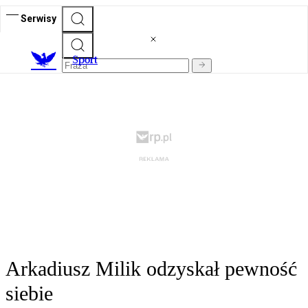
Serwisy
S
port
Arkadiusz Milik odzyskał pewność
siebie