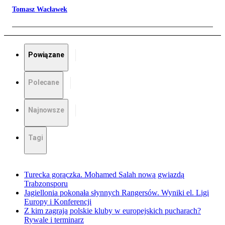
Tomasz Wacławek
Powiązane
Polecane
Najnowsze
Tagi
Turecka gorączka. Mohamed Salah nową gwiazdą
Trabzonsporu
Jagiellonia pokonała słynnych Rangersów. Wyniki el. Ligi
Europy i Konferencji
Z kim zagrają polskie kluby w europejskich pucharach?
Rywale i terminarz