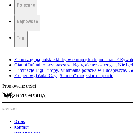
Polecane
Najnowsze
Tagi
Z kim zagrają polskie kluby w europejskich pucharach? Rywale
Gianni Infantino przeprasza za błędy, ale też ostrzega. „Nie będ
Eliminacje Ligi Europy. Minimalna porażka w Budapeszcie, G
Ekspert wyjaśnia: Czy „Staruch” mógł stać na płocie
Promowane treści
KONTAKT
O nas
Kontakt