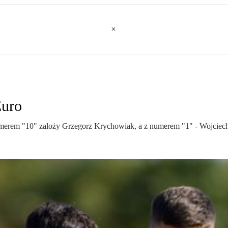
Euro
umerem "10" założy Grzegorz Krychowiak, a z numerem "1" - Wojciec