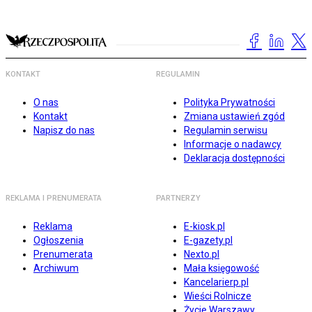
KONTAKT
REGULAMIN
O nas
Polityka Prywatności
Kontakt
Zmiana ustawień zgód
Napisz do nas
Regulamin serwisu
Informacje o nadawcy
Deklaracja dostępności
REKLAMA I PRENUMERATA
PARTNERZY
Reklama
E-kiosk.pl
Ogłoszenia
E-gazety.pl
Prenumerata
Nexto.pl
Archiwum
Mała księgowość
Kancelarierp.pl
Wieści Rolnicze
Życie Warszawy