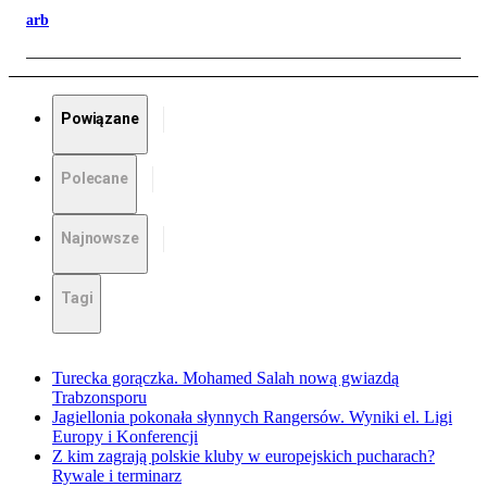
arb
Powiązane
Polecane
Najnowsze
Tagi
Turecka gorączka. Mohamed Salah nową gwiazdą
Trabzonsporu
Jagiellonia pokonała słynnych Rangersów. Wyniki el. Ligi
Europy i Konferencji
Z kim zagrają polskie kluby w europejskich pucharach?
Rywale i terminarz