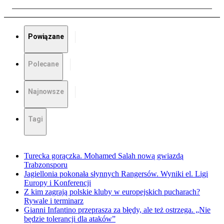
Powiązane
Polecane
Najnowsze
Tagi
Turecka gorączka. Mohamed Salah nową gwiazdą
Trabzonsporu
Jagiellonia pokonała słynnych Rangersów. Wyniki el. Ligi
Europy i Konferencji
Z kim zagrają polskie kluby w europejskich pucharach?
Rywale i terminarz
Gianni Infantino przeprasza za błędy, ale też ostrzega. „Nie
będzie tolerancji dla ataków”