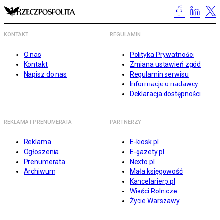
KONTAKT
REGULAMIN
O nas
Polityka Prywatności
Kontakt
Zmiana ustawień zgód
Napisz do nas
Regulamin serwisu
Informacje o nadawcy
Deklaracja dostępności
REKLAMA I PRENUMERATA
PARTNERZY
Reklama
E-kiosk.pl
Ogłoszenia
E-gazety.pl
Prenumerata
Nexto.pl
Archiwum
Mała księgowość
Kancelarierp.pl
Wieści Rolnicze
Życie Warszawy