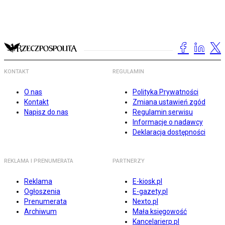
KONTAKT
REGULAMIN
O nas
Polityka Prywatności
Kontakt
Zmiana ustawień zgód
Napisz do nas
Regulamin serwisu
Informacje o nadawcy
Deklaracja dostępności
REKLAMA I PRENUMERATA
PARTNERZY
Reklama
E-kiosk.pl
Ogłoszenia
E-gazety.pl
Prenumerata
Nexto.pl
Archiwum
Mała księgowość
Kancelarierp.pl