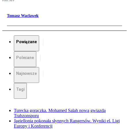
Foto: AFP
Tomasz Wacławek
Powiązane
Polecane
Najnowsze
Tagi
Turecka gorączka. Mohamed Salah nową gwiazdą
Trabzonsporu
Jagiellonia pokonała słynnych Rangersów. Wyniki el. Ligi
Europy i Konferencji