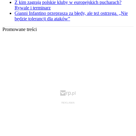
Z kim zagrają polskie kluby w europejskich pucharach?
Rywale i terminarz
Gianni Infantino przeprasza za błędy, ale też ostrzega. „Nie
będzie tolerancji dla ataków”
Promowane treści