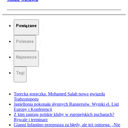
Powiązane
Polecane
Najnowsze
Tagi
Turecka gorączka. Mohamed Salah nową gwiazdą
Trabzonsporu
Jagiellonia pokonała słynnych Rangersów. Wyniki el. Ligi
Europy i Konferencji
Z kim zagrają polskie kluby w europejskich pucharach?
Rywale i terminarz
Gianni Infantino przeprasza za błędy, ale też ostrzega. „Nie