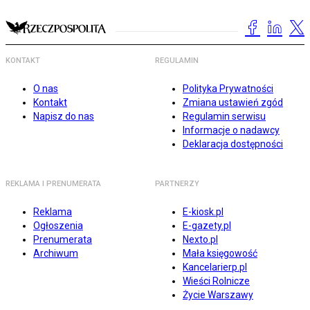
KONTAKT
REGULAMIN
O nas
Polityka Prywatności
Kontakt
Zmiana ustawień zgód
Napisz do nas
Regulamin serwisu
Informacje o nadawcy
Deklaracja dostępności
REKLAMA I PRENUMERATA
PARTNERZY
Reklama
E-kiosk.pl
Ogłoszenia
E-gazety.pl
Prenumerata
Nexto.pl
Archiwum
Mała księgowość
Kancelarierp.pl
Wieści Rolnicze
Życie Warszawy