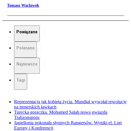
Tomasz Wacławek
Powiązane
Polecane
Najnowsze
Tagi
Reprezentacja jak kobieta życia. Mundial wywołał rewolucję
na trenerskich ławkach
Turecka gorączka. Mohamed Salah nową gwiazdą
Trabzonsporu
Jagiellonia pokonała słynnych Rangersów. Wyniki el. Ligi
Europy i Konferencji