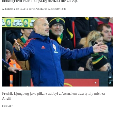
dotknięciem czarodziejskiej różdżki nie zaczął.
Aktualizacja:
02.12.2019 20:42
Publikacja:
02.12.2019 18:48
Fredrik Ljungberg jako piłkarz zdobył z Arsenalem dwa tytuły mistrza
Anglii
Foto: AFP