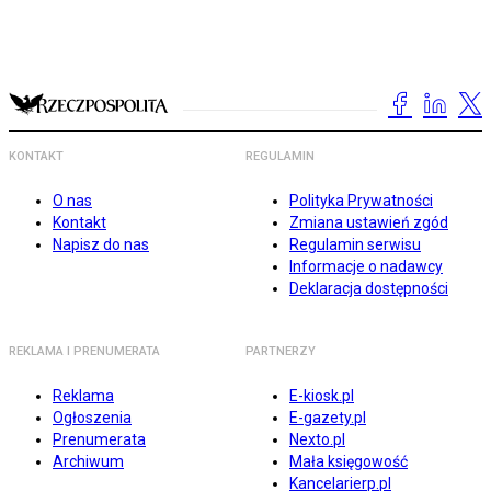
KONTAKT
REGULAMIN
O nas
Polityka Prywatności
Kontakt
Zmiana ustawień zgód
Napisz do nas
Regulamin serwisu
Informacje o nadawcy
Deklaracja dostępności
REKLAMA I PRENUMERATA
PARTNERZY
Reklama
E-kiosk.pl
Ogłoszenia
E-gazety.pl
Prenumerata
Nexto.pl
Archiwum
Mała księgowość
Kancelarierp.pl