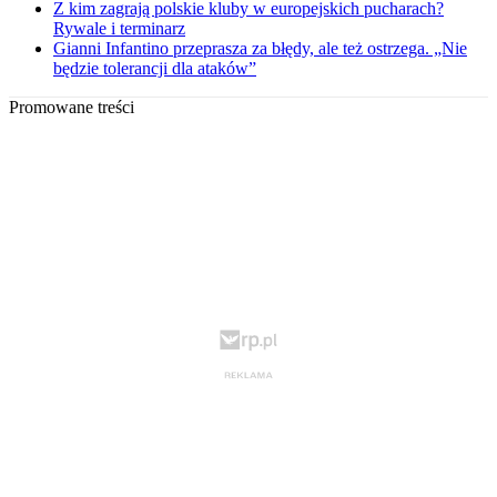
Z kim zagrają polskie kluby w europejskich pucharach?
Rywale i terminarz
Gianni Infantino przeprasza za błędy, ale też ostrzega. „Nie
będzie tolerancji dla ataków”
Promowane treści