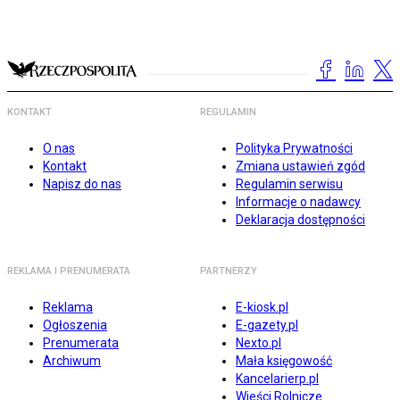
KONTAKT
REGULAMIN
O nas
Polityka Prywatności
Kontakt
Zmiana ustawień zgód
Napisz do nas
Regulamin serwisu
Informacje o nadawcy
Deklaracja dostępności
REKLAMA I PRENUMERATA
PARTNERZY
Reklama
E-kiosk.pl
Ogłoszenia
E-gazety.pl
Prenumerata
Nexto.pl
Archiwum
Mała księgowość
Kancelarierp.pl
Wieści Rolnicze