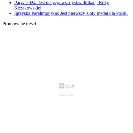
Paryż 2024: Jest decyzja ws. dyskwalifikacji Róży
Kozakowskiej
Igrzyska Paralimpijskie: Jest pierwszy złoty medal dla Polski
Promowane treści