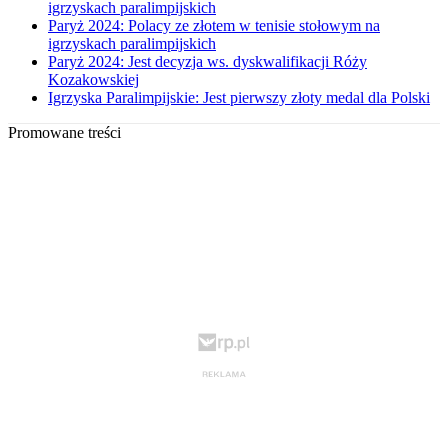
igrzyskach paralimpijskich
Paryż 2024: Polacy ze złotem w tenisie stołowym na
igrzyskach paralimpijskich
Paryż 2024: Jest decyzja ws. dyskwalifikacji Róży
Kozakowskiej
Igrzyska Paralimpijskie: Jest pierwszy złoty medal dla Polski
Promowane treści