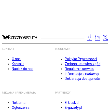
KONTAKT
REGULAMIN
O nas
Polityka Prywatności
Kontakt
Zmiana ustawień zgód
Napisz do nas
Regulamin serwisu
Informacje o nadawcy
Deklaracja dostępności
REKLAMA I PRENUMERATA
PARTNERZY
Reklama
E-kiosk.pl
Ogłoszenia
E-gazety.pl