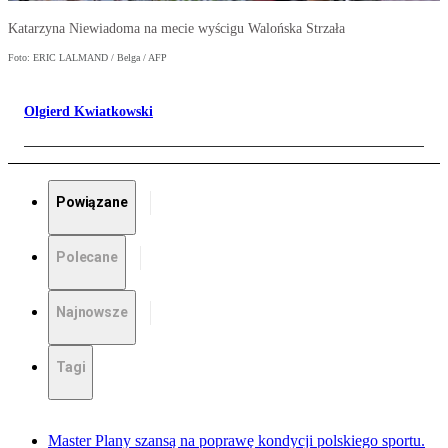
Katarzyna Niewiadoma na mecie wyścigu Walońska Strzała
Foto: ERIC LALMAND / Belga / AFP
Olgierd Kwiatkowski
Powiązane
Polecane
Najnowsze
Tagi
Master Plany szansą na poprawę kondycji polskiego sportu.