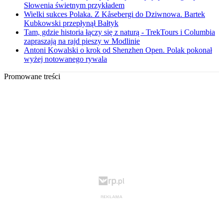
Słowenia świetnym przykładem
Wielki sukces Polaka. Z Kåsebergi do Dziwnowa. Bartek
Kubkowski przepłynął Bałtyk
Tam, gdzie historia łączy się z naturą - TrekTours i Columbia
zapraszają na rajd pieszy w Modlinie
Antoni Kowalski o krok od Shenzhen Open. Polak pokonał
wyżej notowanego rywala
Promowane treści