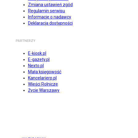
Zmiana ustawień zgód
Regulamin serwisu
Informacje o nadawcy
Deklaracja dostępności
PARTNERZY
E-kiosk.pl
E-gazety.pl
Nexto.pl
Mała księgowość
Kancelarierp.pl
Wieści Rolnicze
Życie Warszawy