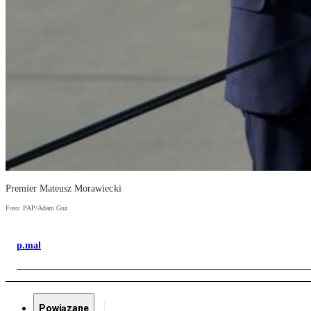
Premier Mateusz Morawiecki
Foto: PAP/Adam Guz
p.mal
Powiązane