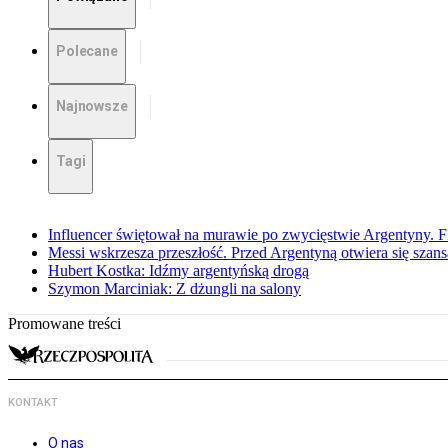
Polecane
Najnowsze
Tagi
Influencer świętował na murawie po zwycięstwie Argentyny. 
Messi wskrzesza przeszłość. Przed Argentyną otwiera się szansa
Hubert Kostka: Idźmy argentyńską drogą
Szymon Marciniak: Z dżungli na salony
Promowane treści
KONTAKT
O nas