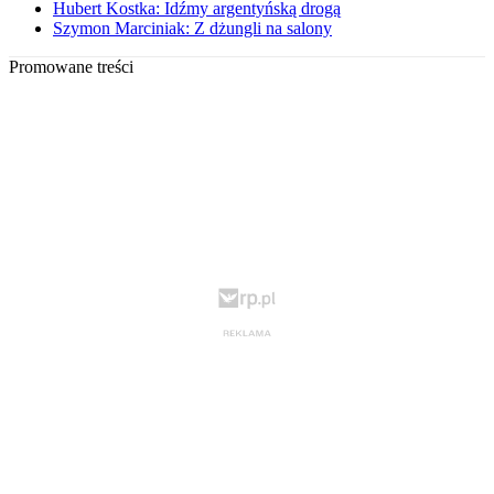
Hubert Kostka: Idźmy argentyńską drogą
Szymon Marciniak: Z dżungli na salony
Promowane treści