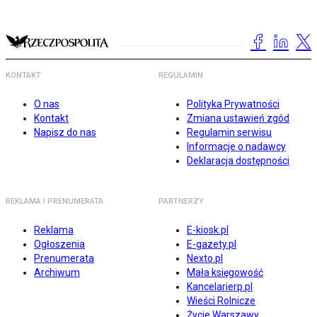
KONTAKT
REGULAMIN
O nas
Polityka Prywatności
Kontakt
Zmiana ustawień zgód
Napisz do nas
Regulamin serwisu
Informacje o nadawcy
Deklaracja dostępności
REKLAMA I PRENUMERATA
PARTNERZY
Reklama
E-kiosk.pl
Ogłoszenia
E-gazety.pl
Prenumerata
Nexto.pl
Archiwum
Mała księgowość
Kancelarierp.pl
Wieści Rolnicze
Życie Warszawy