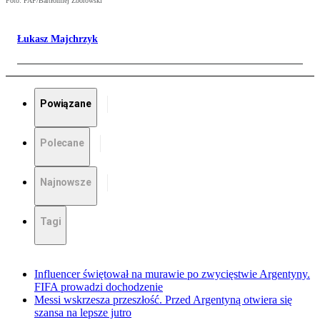
Foto: PAP/Bartłomiej Zborowski
Łukasz Majchrzyk
Powiązane
Polecane
Najnowsze
Tagi
Influencer świętował na murawie po zwycięstwie Argentyny.
FIFA prowadzi dochodzenie
Messi wskrzesza przeszłość. Przed Argentyną otwiera się
szansa na lepsze jutro