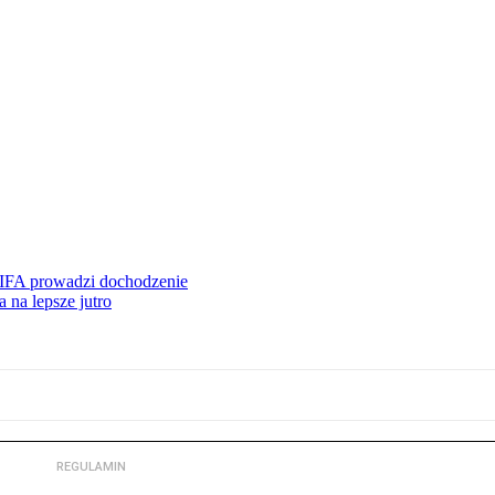
FIFA prowadzi dochodzenie
 na lepsze jutro
REGULAMIN