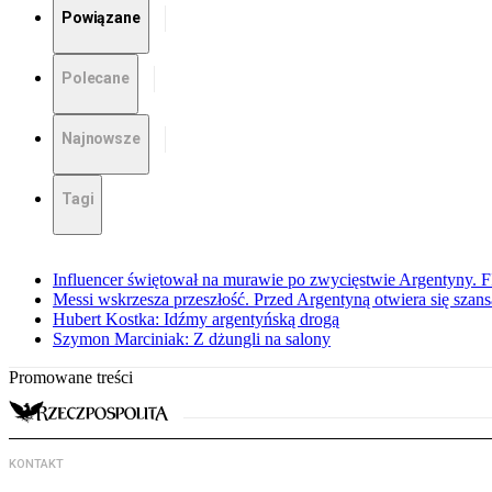
Powiązane
Polecane
Najnowsze
Tagi
Influencer świętował na murawie po zwycięstwie Argentyny. 
Messi wskrzesza przeszłość. Przed Argentyną otwiera się szansa
Hubert Kostka: Idźmy argentyńską drogą
Szymon Marciniak: Z dżungli na salony
Promowane treści
KONTAKT