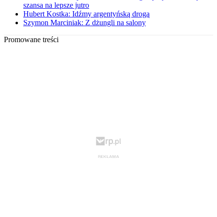
szansa na lepsze jutro
Hubert Kostka: Idźmy argentyńską drogą
Szymon Marciniak: Z dżungli na salony
Promowane treści