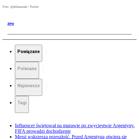
Foto: @mblaszczak / Twitter
zew
Powiązane
Polecane
Najnowsze
Tagi
Influencer świętował na murawie po zwycięstwie Argentyny.
FIFA prowadzi dochodzenie
Messi wskrzesza przeszłość. Przed Argentyną otwiera się