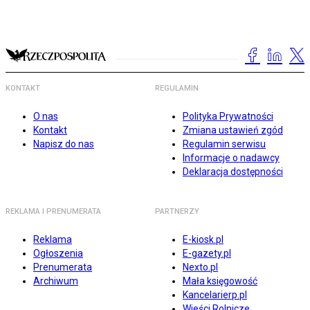
KONTAKT
REGULAMIN
O nas
Polityka Prywatności
Kontakt
Zmiana ustawień zgód
Napisz do nas
Regulamin serwisu
Informacje o nadawcy
Deklaracja dostępności
REKLAMA I PRENUMERATA
PARTNERZY
Reklama
E-kiosk.pl
Ogłoszenia
E-gazety.pl
Prenumerata
Nexto.pl
Archiwum
Mała księgowość
Kancelarierp.pl
Wieści Rolnicze