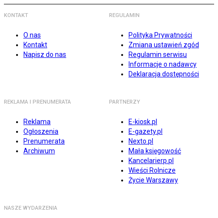
KONTAKT
REGULAMIN
O nas
Polityka Prywatności
Kontakt
Zmiana ustawień zgód
Napisz do nas
Regulamin serwisu
Informacje o nadawcy
Deklaracja dostępności
REKLAMA I PRENUMERATA
PARTNERZY
Reklama
E-kiosk.pl
Ogłoszenia
E-gazety.pl
Prenumerata
Nexto.pl
Archiwum
Mała księgowość
Kancelarierp.pl
Wieści Rolnicze
Życie Warszawy
NASZE WYDARZENIA