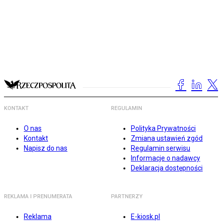
KONTAKT
REGULAMIN
O nas
Polityka Prywatności
Kontakt
Zmiana ustawień zgód
Napisz do nas
Regulamin serwisu
Informacje o nadawcy
Deklaracja dostępności
REKLAMA I PRENUMERATA
PARTNERZY
Reklama
E-kiosk.pl