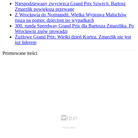
Niespodziewany zwycięzca Grand Prix Szwecji. Bartosz
Zmarzlik powiększa przewagę
Z Wrocławia do Normandii. Wielka Wyprawa Maluchów
rusza na pomoc dzieciom po wypadkach
300. runda Speedway Grand Prix dla Bartosza Zmarzlika. Po
Wrocławiu znów prowadzi
Żużlowe Grand Prix: Wielki dzień Kurtza. Zmarzlik nie jest
już liderem
Promowane treści