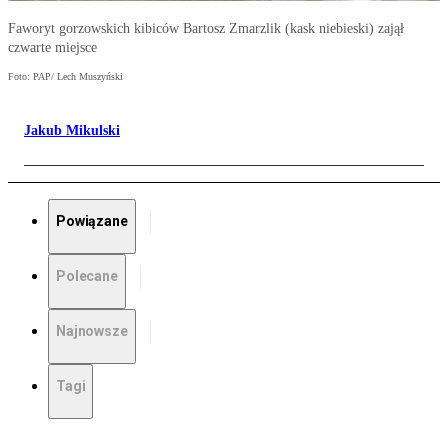
Faworyt gorzowskich kibiców Bartosz Zmarzlik (kask niebieski) zajął
czwarte miejsce
Foto: PAP/ Lech Muszyński
Jakub Mikulski
Powiązane
Polecane
Najnowsze
Tagi