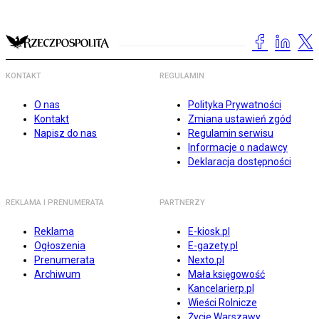
KONTAKT
REGULAMIN
O nas
Polityka Prywatności
Kontakt
Zmiana ustawień zgód
Napisz do nas
Regulamin serwisu
Informacje o nadawcy
Deklaracja dostępności
REKLAMA I PRENUMERATA
PARTNERZY
Reklama
E-kiosk.pl
Ogłoszenia
E-gazety.pl
Prenumerata
Nexto.pl
Archiwum
Mała księgowość
Kancelarierp.pl
Wieści Rolnicze
Życie Warszawy