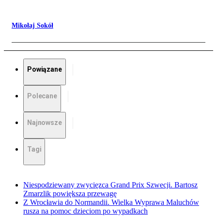
Mikołaj Sokół
Powiązane
Polecane
Najnowsze
Tagi
Niespodziewany zwycięzca Grand Prix Szwecji. Bartosz
Zmarzlik powiększa przewagę
Z Wrocławia do Normandii. Wielka Wyprawa Maluchów
rusza na pomoc dzieciom po wypadkach