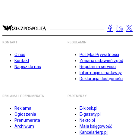
KONTAKT
REGULAMIN
O nas
Polityka Prywatności
Kontakt
Zmiana ustawień zgód
Napisz do nas
Regulamin serwisu
Informacje o nadawcy
Deklaracja dostępności
REKLAMA I PRENUMERATA
PARTNERZY
Reklama
E-kiosk.pl
Ogłoszenia
E-gazety.pl
Prenumerata
Nexto.pl
Archiwum
Mała księgowość
Kancelarierp.pl