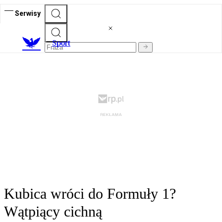
Serwisy
S
port
Kubica wróci do Formuły 1?
Wątpiący cichną