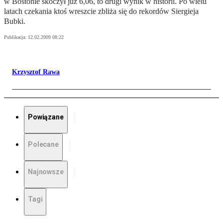
w Bostonie skoczył już 6,06, to drugi wynik w historii. Po wielu
latach czekania ktoś wreszcie zbliża się do rekordów Siergieja
Bubki.
Publikacja:
12.02.2009 08:22
Krzysztof Rawa
Powiązane
Polecane
Najnowsze
Tagi