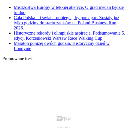
Mistrzostwa Europy w lekkiej atletyce. O grad medali będzie
trudno
Cała Polska – i świat – pobiegną, by pomagać. Zostały już
tylko godziny do startu zapisów na Poland Business Run
2026.
Historyczne rekordy i olimpijskie aspiracje. Podsumowanie 5.
edycji Korzeniowski Warsaw Race Walking Cup
Maraton poniżej dwóch godzin. Historyczny dzień w
Londynie
Promowane treści