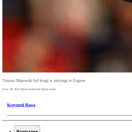
Tomasz Majewski był drugi w mityngu w Eugene
Foto: AP, Petr David Josek Petr David Josek
Krzysztof Rawa
Powiązane