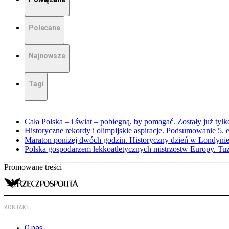
Polecane
Najnowsze
Tagi
Cała Polska – i świat – pobiegną, by pomagać. Zostały już tyl
Historyczne rekordy i olimpijskie aspiracje. Podsumowanie 5
Maraton poniżej dwóch godzin. Historyczny dzień w Londyni
Polska gospodarzem lekkoatletycznych mistrzostw Europy. Tuż
Promowane treści
KONTAKT
O nas