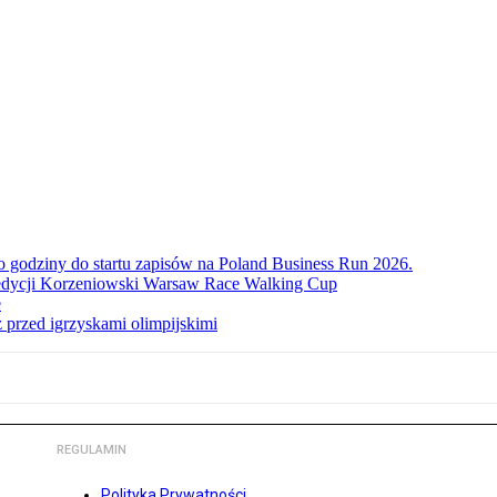
ko godziny do startu zapisów na Poland Business Run 2026.
. edycji Korzeniowski Warsaw Race Walking Cup
e
 przed igrzyskami olimpijskimi
REGULAMIN
Polityka Prywatności