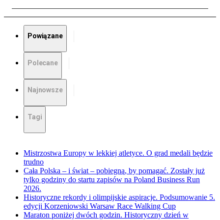
Powiązane
Polecane
Najnowsze
Tagi
Mistrzostwa Europy w lekkiej atletyce. O grad medali będzie
trudno
Cała Polska – i świat – pobiegną, by pomagać. Zostały już
tylko godziny do startu zapisów na Poland Business Run
2026.
Historyczne rekordy i olimpijskie aspiracje. Podsumowanie 5.
edycji Korzeniowski Warsaw Race Walking Cup
Maraton poniżej dwóch godzin. Historyczny dzień w