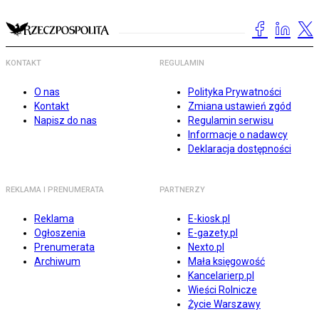
KONTAKT
REGULAMIN
O nas
Polityka Prywatności
Kontakt
Zmiana ustawień zgód
Napisz do nas
Regulamin serwisu
Informacje o nadawcy
Deklaracja dostępności
REKLAMA I PRENUMERATA
PARTNERZY
Reklama
E-kiosk.pl
Ogłoszenia
E-gazety.pl
Prenumerata
Nexto.pl
Archiwum
Mała księgowość
Kancelarierp.pl
Wieści Rolnicze
Życie Warszawy