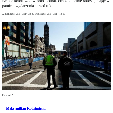
Będzie kolorowo i wesoło. Jednak ciężko o pełnię radości, mając w
pamięci wydarzenia sprzed roku.
Aktualizacja:
20.04.2014 23:39
Publikacja:
20.04.2014 13:08
Foto: AFP
Maksymilian Radzimirski