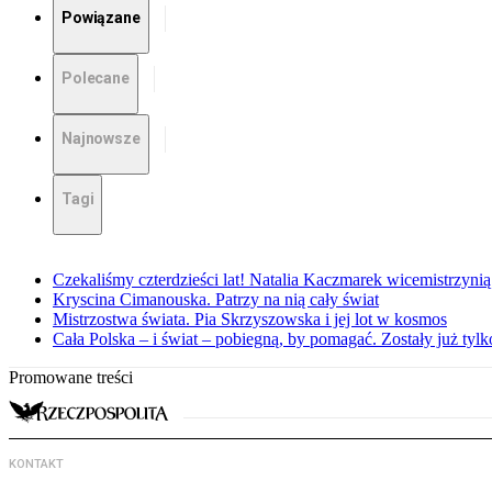
Powiązane
Polecane
Najnowsze
Tagi
Czekaliśmy czterdzieści lat! Natalia Kaczmarek wicemistrzynią
Kryscina Cimanouska. Patrzy na nią cały świat
Mistrzostwa świata. Pia Skrzyszowska i jej lot w kosmos
Cała Polska – i świat – pobiegną, by pomagać. Zostały już tyl
Promowane treści
KONTAKT