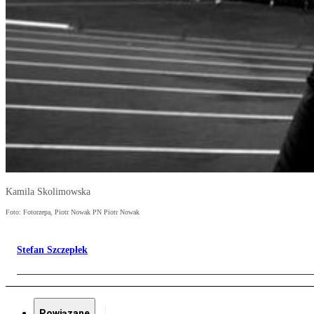
Kamila Skolimowska
Foto: Fotorzepa, Piotr Nowak PN Piotr Nowak
Stefan Szczepłek
Powiązane