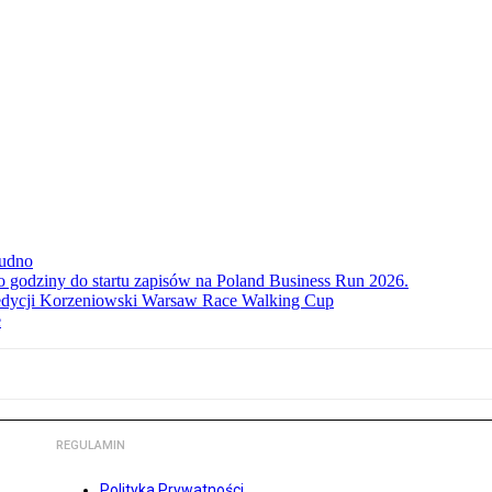
rudno
ko godziny do startu zapisów na Poland Business Run 2026.
. edycji Korzeniowski Warsaw Race Walking Cup
e
REGULAMIN
Polityka Prywatności