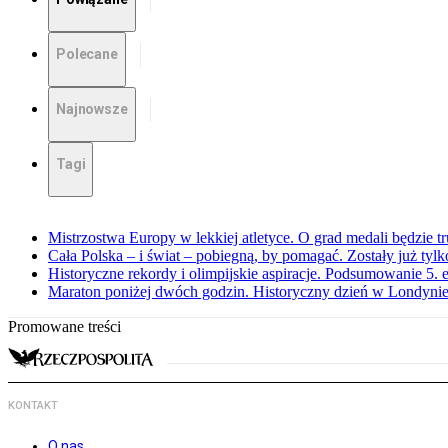
Polecane
Najnowsze
Tagi
Mistrzostwa Europy w lekkiej atletyce. O grad medali będzie t
Cała Polska – i świat – pobiegną, by pomagać. Zostały już tyl
Historyczne rekordy i olimpijskie aspiracje. Podsumowanie 5
Maraton poniżej dwóch godzin. Historyczny dzień w Londyni
Promowane treści
KONTAKT
O nas