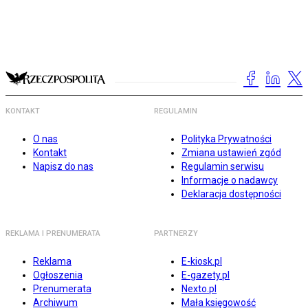
KONTAKT
REGULAMIN
O nas
Polityka Prywatności
Kontakt
Zmiana ustawień zgód
Napisz do nas
Regulamin serwisu
Informacje o nadawcy
Deklaracja dostępności
REKLAMA I PRENUMERATA
PARTNERZY
Reklama
E-kiosk.pl
Ogłoszenia
E-gazety.pl
Prenumerata
Nexto.pl
Archiwum
Mała księgowość