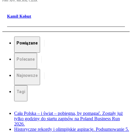
Foto: AFP, MICHAL CIZEK
Kamil Kołsut
Powiązane
Polecane
Najnowsze
Tagi
Cała Polska – i świat – pobiegną, by pomagać. Zostały już
tylko godziny do startu zapisów na Poland Business Run
2026.
Historyczne rekordy i olimpijskie aspiracje. Podsumowanie 5.