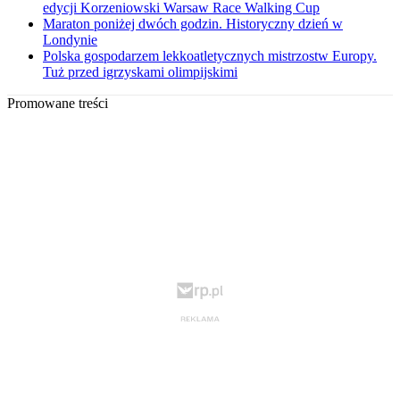
edycji Korzeniowski Warsaw Race Walking Cup
Maraton poniżej dwóch godzin. Historyczny dzień w
Londynie
Polska gospodarzem lekkoatletycznych mistrzostw Europy.
Tuż przed igrzyskami olimpijskimi
Promowane treści