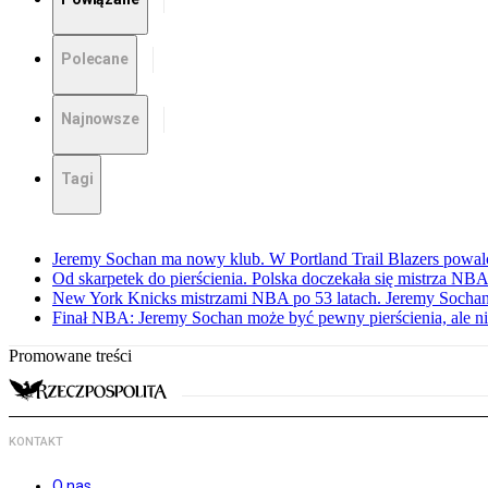
Polecane
Najnowsze
Tagi
Jeremy Sochan ma nowy klub. W Portland Trail Blazers powal
Od skarpetek do pierścienia. Polska doczekała się mistrza NB
New York Knicks mistrzami NBA po 53 latach. Jeremy Sochan
Finał NBA: Jeremy Sochan może być pewny pierścienia, ale ni
Promowane treści
KONTAKT
O nas