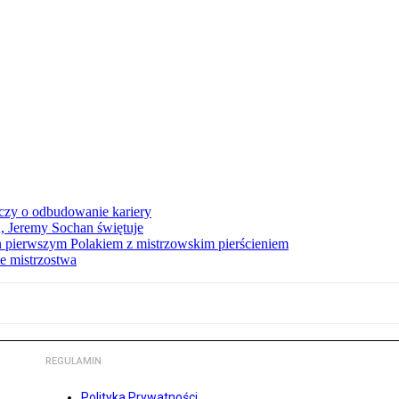
czy o odbudowanie kariery
A, Jeremy Sochan świętuje
 pierwszym Polakiem z mistrzowskim pierścieniem
e mistrzostwa
REGULAMIN
Polityka Prywatności