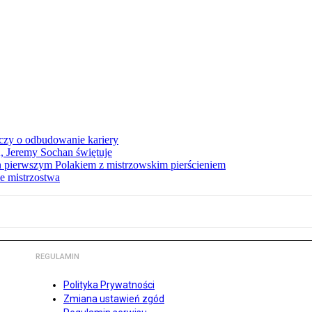
czy o odbudowanie kariery
A, Jeremy Sochan świętuje
 pierwszym Polakiem z mistrzowskim pierścieniem
e mistrzostwa
REGULAMIN
Polityka Prywatności
Zmiana ustawień zgód