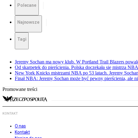
Polecane
Najnowsze
Tagi
Jeremy Sochan ma nowy klub. W Portland Trail Blazers powal
Od skarpetek do pierścienia. Polska doczekała się mistrza NB
New York Knicks mistrzami NBA po 53 latach. Jeremy Sochan
Finał NBA: Jeremy Sochan może być pewny pierścienia, ale ni
Promowane treści
KONTAKT
O nas
Kontakt