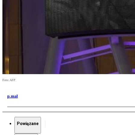
Foto: AFP
p.mal
Powiązane