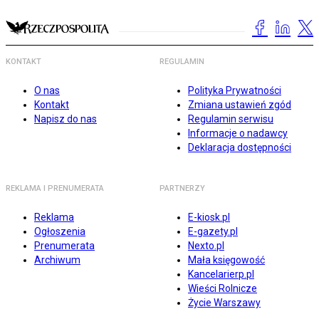
KONTAKT
REGULAMIN
O nas
Polityka Prywatności
Kontakt
Zmiana ustawień zgód
Napisz do nas
Regulamin serwisu
Informacje o nadawcy
Deklaracja dostępności
REKLAMA I PRENUMERATA
PARTNERZY
Reklama
E-kiosk.pl
Ogłoszenia
E-gazety.pl
Prenumerata
Nexto.pl
Archiwum
Mała księgowość
Kancelarierp.pl
Wieści Rolnicze
Życie Warszawy