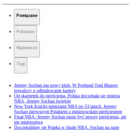
Powiązane
Polecane
Najnowsze
Tagi
Jeremy Sochan ma nowy klub. W Portland Trail Blazers
powalczy o odbudowanie kariery
Od skarpetek do pierścienia. Polska doczekała się mistrza
NBA, Jeremy Sochan świętuje
New York Knicks mistrzami NBA po 53 latach. Jeremy
Sochan pierwszym Polakiem z mistrzowskim pierścieniem
Finał NBA: Jeremy Sochan może być pewny pierścienia, ale
nie mistrzostwa
Doczekaliśmy się Polaka w finale NBA. Sochan na razie