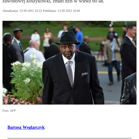
zawodowej koszykówki, zmarł dziś w wieku 60 lat.
Aktualizacja:
13.09.2015 16:22
Publikacja:
13.09.2015 16:06
Foto: AFP
Bartosz Węglarczyk