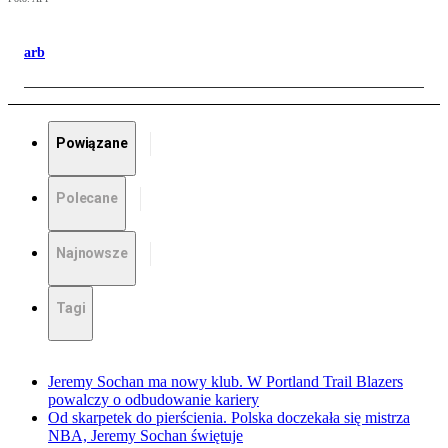
arb
Powiązane
Polecane
Najnowsze
Tagi
Jeremy Sochan ma nowy klub. W Portland Trail Blazers
powalczy o odbudowanie kariery
Od skarpetek do pierścienia. Polska doczekała się mistrza
NBA, Jeremy Sochan świętuje