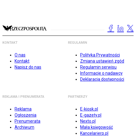
KONTAKT
REGULAMIN
O nas
Polityka Prywatności
Kontakt
Zmiana ustawień zgód
Napisz do nas
Regulamin serwisu
Informacje o nadawcy
Deklaracja dostępności
REKLAMA I PRENUMERATA
PARTNERZY
Reklama
E-kiosk.pl
Ogłoszenia
E-gazety.pl
Prenumerata
Nexto.pl
Archiwum
Mała księgowość
Kancelarierp.pl