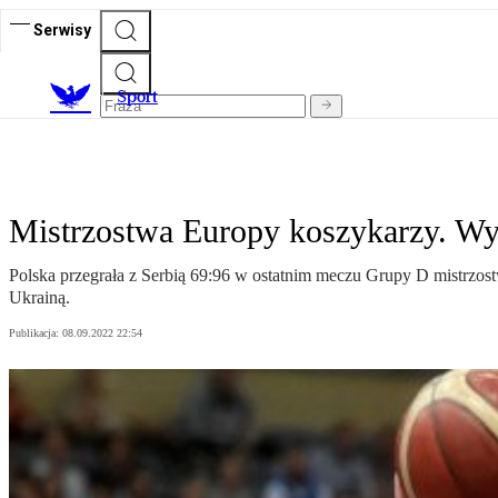
Serwisy
S
port
Mistrzostwa Europy koszykarzy. Wys
Polska przegrała z Serbią 69:96 w ostatnim meczu Grupy D mistrzostw
Ukrainą.
Publikacja:
08.09.2022 22:54