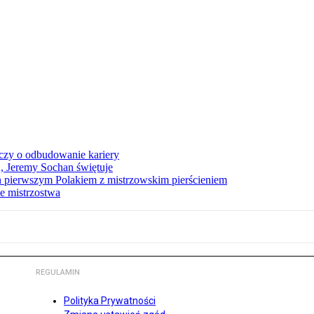
czy o odbudowanie kariery
A, Jeremy Sochan świętuje
 pierwszym Polakiem z mistrzowskim pierścieniem
e mistrzostwa
REGULAMIN
Polityka Prywatności