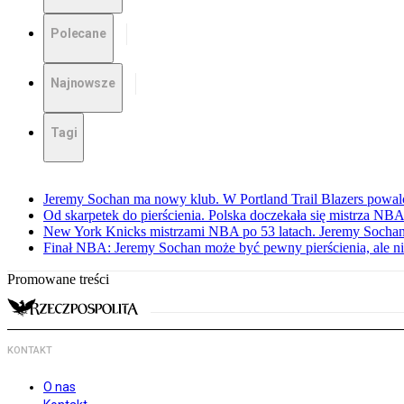
Polecane
Najnowsze
Tagi
Jeremy Sochan ma nowy klub. W Portland Trail Blazers powal
Od skarpetek do pierścienia. Polska doczekała się mistrza NB
New York Knicks mistrzami NBA po 53 latach. Jeremy Sochan
Finał NBA: Jeremy Sochan może być pewny pierścienia, ale ni
Promowane treści
KONTAKT
O nas