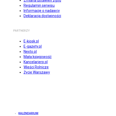
Zmiana ustawień zgód
Regulamin serwisu
Informacje o nadawcy
Deklaracja dostępności
PARTNERZY
E-kiosk.pl
E-gazety.pl
Nexto.pl
Mała księgowość
Kancelarierp.pl
Wieści Rolnicze
Życie Warszawy
KALENDARIUM