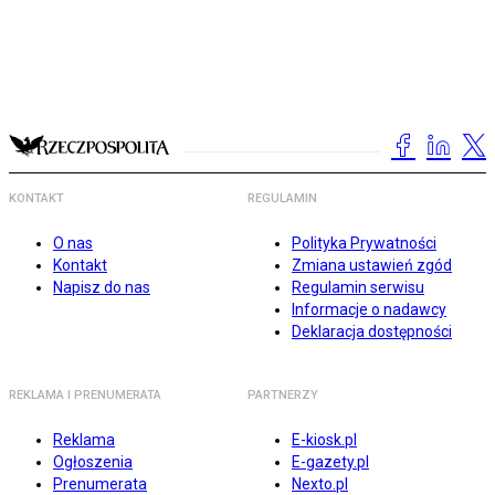
KONTAKT
REGULAMIN
O nas
Polityka Prywatności
Kontakt
Zmiana ustawień zgód
Napisz do nas
Regulamin serwisu
Informacje o nadawcy
Deklaracja dostępności
REKLAMA I PRENUMERATA
PARTNERZY
Reklama
E-kiosk.pl
Ogłoszenia
E-gazety.pl
Prenumerata
Nexto.pl