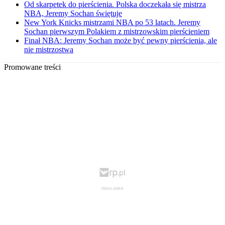
Od skarpetek do pierścienia. Polska doczekała się mistrza
NBA, Jeremy Sochan świętuje
New York Knicks mistrzami NBA po 53 latach. Jeremy
Sochan pierwszym Polakiem z mistrzowskim pierścieniem
Finał NBA: Jeremy Sochan może być pewny pierścienia, ale
nie mistrzostwa
Promowane treści