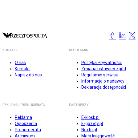
KONTAKT
REGULAMIN
O nas
Polityka Prywatności
Kontakt
Zmiana ustawień zgód
Napisz do nas
Regulamin serwisu
Informacje o nadawcy
Deklaracja dostępności
REKLAMA I PRENUMERATA
PARTNERZY
Reklama
E-kiosk.pl
Ogłoszenia
E-gazety.pl
Prenumerata
Nexto.pl
Archiwum
Mała księgowość