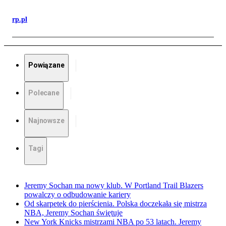
rp.pl
Powiązane
Polecane
Najnowsze
Tagi
Jeremy Sochan ma nowy klub. W Portland Trail Blazers
powalczy o odbudowanie kariery
Od skarpetek do pierścienia. Polska doczekała się mistrza
NBA, Jeremy Sochan świętuje
New York Knicks mistrzami NBA po 53 latach. Jeremy