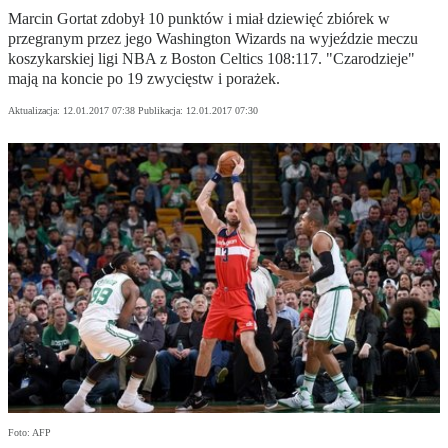
Marcin Gortat zdobył 10 punktów i miał dziewięć zbiórek w
przegranym przez jego Washington Wizards na wyjeździe meczu
koszykarskiej ligi NBA z Boston Celtics 108:117. "Czarodzieje"
mają na koncie po 19 zwycięstw i porażek.
Aktualizacja:
12.01.2017 07:38
Publikacja:
12.01.2017 07:30
Foto: AFP