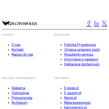
KONTAKT
REGULAMIN
O nas
Polityka Prywatności
Kontakt
Zmiana ustawień zgód
Napisz do nas
Regulamin serwisu
Informacje o nadawcy
Deklaracja dostępności
REKLAMA I PRENUMERATA
PARTNERZY
Reklama
E-kiosk.pl
Ogłoszenia
E-gazety.pl
Prenumerata
Nexto.pl
Archiwum
Mała księgowość
Kancelarierp.pl