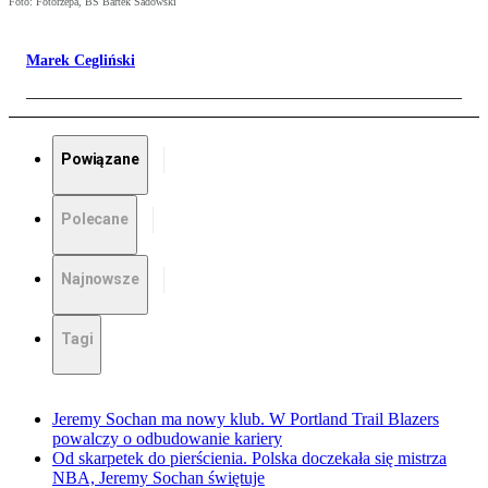
Foto: Fotorzepa, BS Bartek Sadowski
Marek Cegliński
Powiązane
Polecane
Najnowsze
Tagi
Jeremy Sochan ma nowy klub. W Portland Trail Blazers
powalczy o odbudowanie kariery
Od skarpetek do pierścienia. Polska doczekała się mistrza
NBA, Jeremy Sochan świętuje