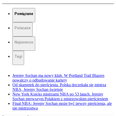
Powiązane
Polecane
Najnowsze
Tagi
Jeremy Sochan ma nowy klub. W Portland Trail Blazers
powalczy o odbudowanie kariery
Od skarpetek do pierścienia. Polska doczekała się mistrza
NBA, Jeremy Sochan świętuje
New York Knicks mistrzami NBA po 53 latach. Jeremy
Sochan pierwszym Polakiem z mistrzowskim pierścieniem
Finał NBA: Jeremy Sochan może być pewny pierścienia, ale
nie mistrzostwa