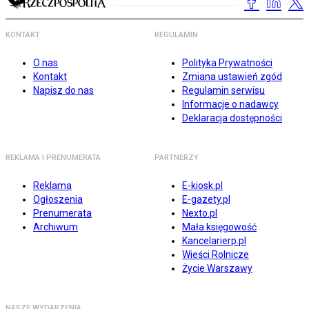
KONTAKT
REGULAMIN
O nas
Polityka Prywatności
Kontakt
Zmiana ustawień zgód
Napisz do nas
Regulamin serwisu
Informacje o nadawcy
Deklaracja dostępności
REKLAMA I PRENUMERATA
PARTNERZY
Reklama
E-kiosk.pl
Ogłoszenia
E-gazety.pl
Prenumerata
Nexto.pl
Archiwum
Mała księgowość
Kancelarierp.pl
Wieści Rolnicze
Życie Warszawy
NASZE WYDARZENIA