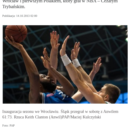
Wrocław i pierwszym Polakiem, który grał w NBA – Cezarym
Trybańskim.
Publikacja:
14.10.2013 02:00
Inauguracja sezonu we Wrocławiu. Śląsk przegrał w sobotę z Anwilem
61:73. Rzuca Keith Clanton (Anwil)PAP/Maciej Kulczyński
Foto: PAP