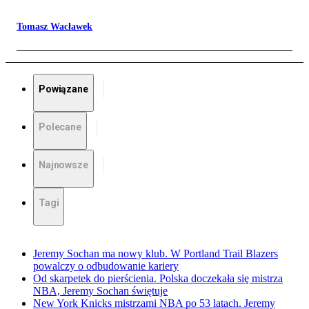
Tomasz Wacławek
Powiązane
Polecane
Najnowsze
Tagi
Jeremy Sochan ma nowy klub. W Portland Trail Blazers
powalczy o odbudowanie kariery
Od skarpetek do pierścienia. Polska doczekała się mistrza
NBA, Jeremy Sochan świętuje
New York Knicks mistrzami NBA po 53 latach. Jeremy