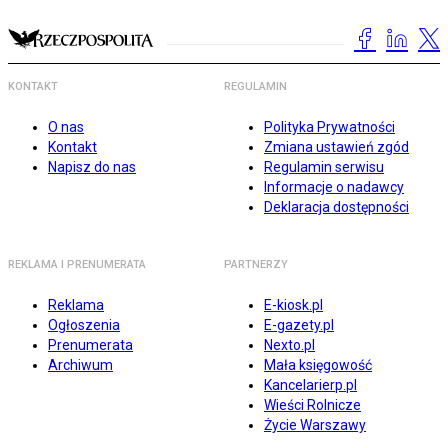
KONTAKT
REGULAMIN
O nas
Polityka Prywatności
Kontakt
Zmiana ustawień zgód
Napisz do nas
Regulamin serwisu
Informacje o nadawcy
Deklaracja dostępności
REKLAMA I PRENUMERATA
PARTNERZY
Reklama
E-kiosk.pl
Ogłoszenia
E-gazety.pl
Prenumerata
Nexto.pl
Archiwum
Mała księgowość
Kancelarierp.pl
Wieści Rolnicze
Życie Warszawy