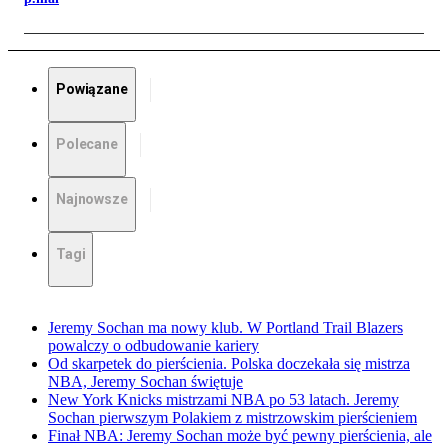
Powiązane
Polecane
Najnowsze
Tagi
Jeremy Sochan ma nowy klub. W Portland Trail Blazers
powalczy o odbudowanie kariery
Od skarpetek do pierścienia. Polska doczekała się mistrza
NBA, Jeremy Sochan świętuje
New York Knicks mistrzami NBA po 53 latach. Jeremy
Sochan pierwszym Polakiem z mistrzowskim pierścieniem
Finał NBA: Jeremy Sochan może być pewny pierścienia, ale