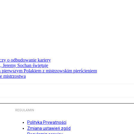
czy o odbudowanie kariery
A, Jeremy Sochan świętuje
 pierwszym Polakiem z mistrzowskim pierścieniem
e mistrzostwa
REGULAMIN
Polityka Prywatności
Zmiana ustawień zgód