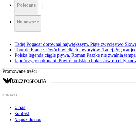
Polecane
Najnowsze
Tadej Pogacar dorównał największym. Piąte zwycięstwo Słow
Tour de France. Dwóch wielkich faworytów. Tadej Pogacar jedz
Polska legenda ciągle pływa. Roman Paszke nie zwalnia tempa
Japończycy pokonani. Powrót polskich hokeistów do elity znów 
Promowane treści
KONTAKT
O nas
Kontakt
Napisz do nas