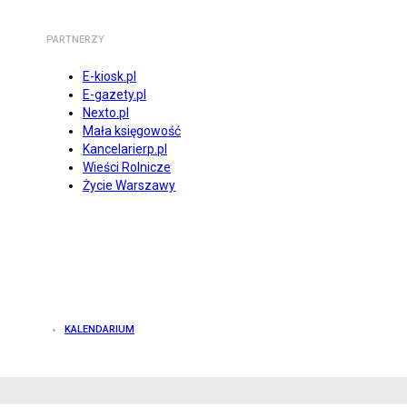
PARTNERZY
E-kiosk.pl
E-gazety.pl
Nexto.pl
Mała księgowość
Kancelarierp.pl
Wieści Rolnicze
Życie Warszawy
KALENDARIUM