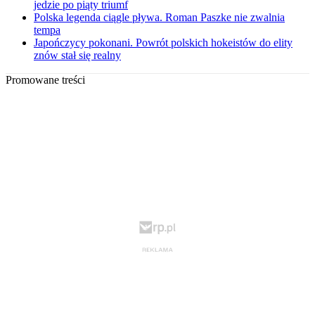
jedzie po piąty triumf
Polska legenda ciągle pływa. Roman Paszke nie zwalnia
tempa
Japończycy pokonani. Powrót polskich hokeistów do elity
znów stał się realny
Promowane treści