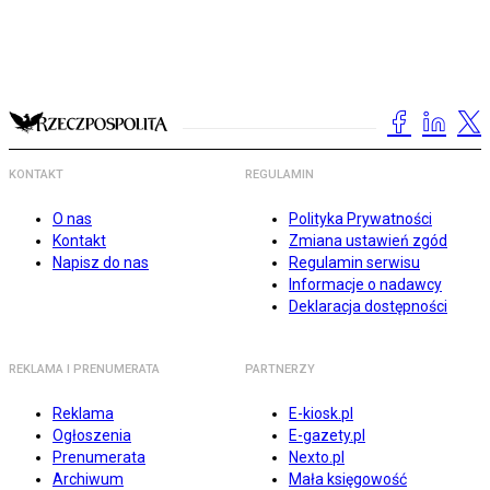
KONTAKT
REGULAMIN
O nas
Polityka Prywatności
Kontakt
Zmiana ustawień zgód
Napisz do nas
Regulamin serwisu
Informacje o nadawcy
Deklaracja dostępności
REKLAMA I PRENUMERATA
PARTNERZY
Reklama
E-kiosk.pl
Ogłoszenia
E-gazety.pl
Prenumerata
Nexto.pl
Archiwum
Mała księgowość