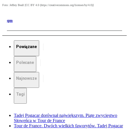
Foto: Jeffrey Beall [CC BY 4.0 (https://creativecommons.org/licenses/by/4.0)]
qm
Powiązane
Polecane
Najnowsze
Tagi
Tadej Pogacar dorównał największym. Piąte zwycięstwo
Słoweńca w Tour de France
Tour de France. Dwóch wielkich faworytów. Tadej Pogacar