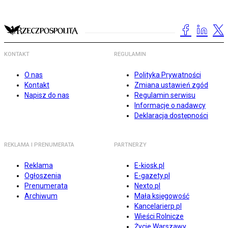
KONTAKT
REGULAMIN
O nas
Polityka Prywatności
Kontakt
Zmiana ustawień zgód
Napisz do nas
Regulamin serwisu
Informacje o nadawcy
Deklaracja dostępności
REKLAMA I PRENUMERATA
PARTNERZY
Reklama
E-kiosk.pl
Ogłoszenia
E-gazety.pl
Prenumerata
Nexto.pl
Archiwum
Mała księgowość
Kancelarierp.pl
Wieści Rolnicze
Życie Warszawy