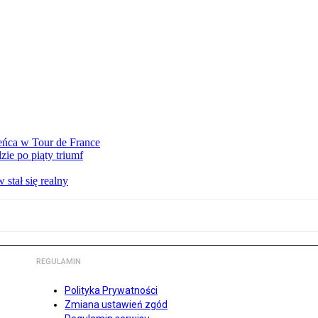
eńca w Tour de France
ie po piąty triumf
stał się realny
REGULAMIN
Polityka Prywatności
Zmiana ustawień zgód