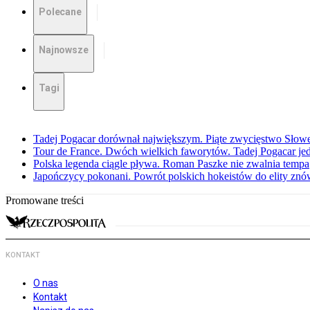
Polecane
Najnowsze
Tagi
Tadej Pogacar dorównał największym. Piąte zwycięstwo Słow
Tour de France. Dwóch wielkich faworytów. Tadej Pogacar jedz
Polska legenda ciągle pływa. Roman Paszke nie zwalnia tempa
Japończycy pokonani. Powrót polskich hokeistów do elity znów 
Promowane treści
KONTAKT
O nas
Kontakt