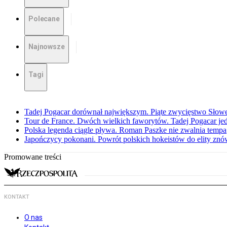
Polecane
Najnowsze
Tagi
Tadej Pogacar dorównał największym. Piąte zwycięstwo Słow
Tour de France. Dwóch wielkich faworytów. Tadej Pogacar jedz
Polska legenda ciągle pływa. Roman Paszke nie zwalnia tempa
Japończycy pokonani. Powrót polskich hokeistów do elity znów 
Promowane treści
KONTAKT
O nas