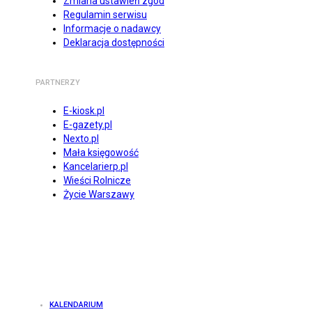
Zmiana ustawień zgód
Regulamin serwisu
Informacje o nadawcy
Deklaracja dostępności
PARTNERZY
E-kiosk.pl
E-gazety.pl
Nexto.pl
Mała księgowość
Kancelarierp.pl
Wieści Rolnicze
Życie Warszawy
KALENDARIUM