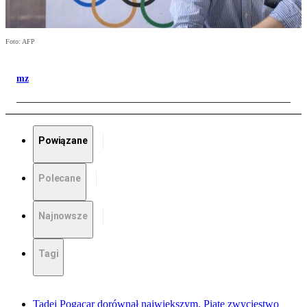
Foto: AFP
mz
Powiązane
Polecane
Najnowsze
Tagi
Tadej Pogacar dorównał największym. Piąte zwycięstwo