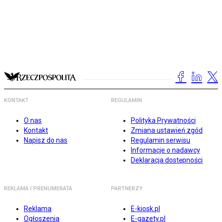
KONTAKT
REGULAMIN
O nas
Polityka Prywatności
Kontakt
Zmiana ustawień zgód
Napisz do nas
Regulamin serwisu
Informacje o nadawcy
Deklaracja dostępności
REKLAMA I PRENUMERATA
PARTNERZY
Reklama
E-kiosk.pl
Ogłoszenia
E-gazety.pl