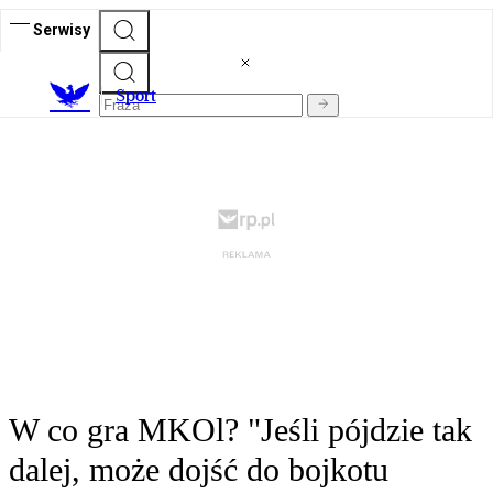
Serwisy
S
port
W co gra MKOl? "Jeśli pójdzie tak
dalej, może dojść do bojkotu