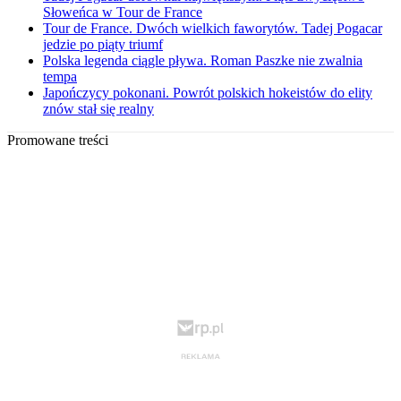
Słoweńca w Tour de France
Tour de France. Dwóch wielkich faworytów. Tadej Pogacar
jedzie po piąty triumf
Polska legenda ciągle pływa. Roman Paszke nie zwalnia
tempa
Japończycy pokonani. Powrót polskich hokeistów do elity
znów stał się realny
Promowane treści